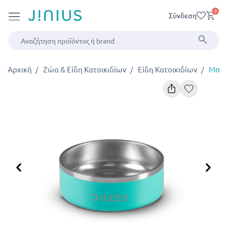
0
Σύνδεση
Αρχική
Ζώα & Είδη Κατοικιδίων
Είδη Κατοικιδίων
Μπολ
Προηγούμενο
Επ