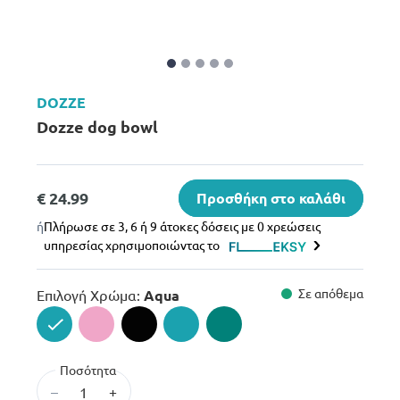
DOZZE
Dozze dog bowl
€ 24.99
Προσθήκη στο καλάθι
ή
Πλήρωσε σε 3, 6 ή 9 άτοκες δόσεις με 0 χρεώσεις
υπηρεσίας χρησιμοποιώντας το
Σε απόθεμα
Επιλογή Χρώμα:
Aqua
selected
Ποσότητα
–
+