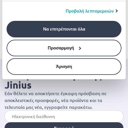
πληροφορίες που τους έχετε παραχωρήσει ή τις
οποίες έχουν συλλέξει σε σχέση με την από μέρους
Προβολή λεπτομερειών
NOBBY
NOBBY
σας χρήση των υπηρεσιών τους.
Nobby dog ceramic
Nobby ceramic dog
bowl
TRIXIE
bowl
Trixie ceramic bo
Να επιτρέπονται όλα
€ 6.50
dog white - 1-4-l
€ 7.90
€ 14.00
Προσαρμογή
Άρνηση
Μπες στον κόσμο της
Jinius
Εάν θέλετε να αποκτήσετε έγκαιρη πρόσβαση σε
αποκλειστικές προσφορές, νέα προϊόντα και τα
τελευταία μας νέα, εγγραφείτε παρακάτω.