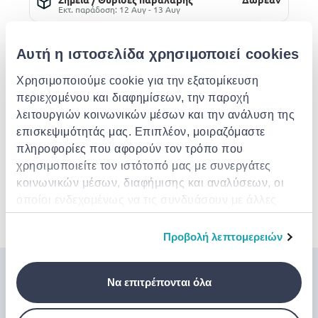
Εκτ. παράδοση: 12 Αυγ - 13 Αυγ
Παράδοση στην πόρτα σου
Δωρεάν
Δωρεάν αποστολή για παραγγελίες άνω των €
Αυτή η ιστοσελίδα χρησιμοποιεί cookies
85.00 από το Pet Show Store
Εκτ. παράδοση: 12 Αυγ - 17 Αυγ
Χρησιμοποιούμε cookie για την εξατομίκευση
περιεχομένου και διαφημίσεων, την παροχή
Περιγραφή
λειτουργιών κοινωνικών μέσων και την ανάλυση της
επισκεψιμότητάς μας. Επιπλέον, μοιραζόμαστε
πληροφορίες που αφορούν τον τρόπο που
Χαρακτηριστικά
χρησιμοποιείτε τον ιστότοπό μας με συνεργάτες
κοινωνικών μέσων, διαφήμισης και αναλύσεων, οι
οποίοι ενδεχομένως να τις συνδυάσουν με άλλες
Λεπτομέρειες
πληροφορίες που τους έχετε παραχωρήσει ή τις
οποίες έχουν συλλέξει σε σχέση με την από μέρους
Προβολή λεπτομερειών
σας χρήση των υπηρεσιών τους.
Μπες στον κόσμο της
Να επιτρέπονται όλα
Jinius