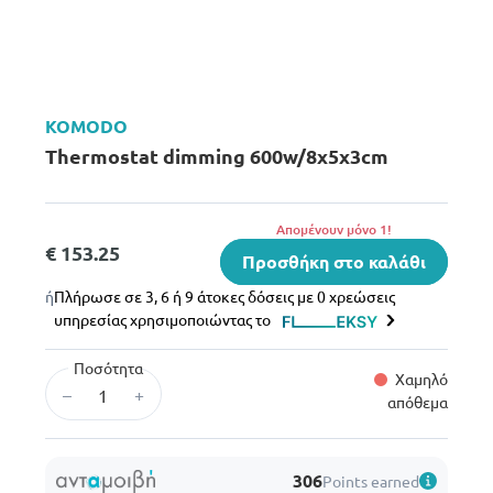
KOMODO
Thermostat dimming 600w/8x5x3cm
Aπομένουν μόνο 1!
€ 153.25
Προσθήκη στο καλάθι
ή
Πλήρωσε σε 3, 6 ή 9 άτοκες δόσεις με 0 χρεώσεις
υπηρεσίας χρησιμοποιώντας το
Ποσότητα
Χαμηλό
–
+
απόθεμα
306
Points earned