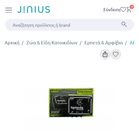
0
Σύνδεση
Αρχική
Ζώα & Είδη Κατοικιδίων
Ερπετά & Αμφίβια
Αξε