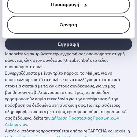
Προσαρμογή
Εάν θέλετε να αποκτήσετε έγκαιρη πρόσβαση σε
αποκλειστικές προσφορές, νέα προϊόντα και τα
τελευταία μας νέα, εγγραφείτε παρακάτω.
Άρνηση
Εγγραφή
Μπορείτε να ακυρώσετε την εγγραφή σας οποιαδήποτε στιγμή
κάνοντας κλικ στον σύνδεσμο ‘Unsubscribe’ στο τέλος
οποιουδήποτε email.
Συνεργαζόμαστε με έναν τρίτο πάροχο, το Mailjet, για να
αποστέλλουμε αυτά τα emails και να συλλέγουμε στατιστικά
στοιχεία σχετικά με τα κλικ στους συνδέσμους, για να μας
βοηθήσουν να βελτιώνουμε τα email μας, τα οποία δεν
χρησιμοποιούν καμία τεχνολογία για την αποθήκευση ή την
πρόσβαση σε δεδομένα στη συσκευή σας. Για περισσότερες
πληροφορίες σχετικά με το πώς χρησιμοποιούμε τα προσωπικά
σας δεδομένα, δείτε την
Δήλωση Προστασίας Προσωπικών
Δεδομένων
.
Αυτός ο ιστότοπος προστατεύεται από το reCAPTCHA και ισχύει η
Πολιτική Απορρήτου
και οι
Όροι Παροχής Υπηρεσιών
της Google.