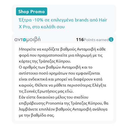
Shop Promo
Έξτρα -10% σε επιλεγμένα brands από Hair
X Pro, στο καλάθι σου
116
Points earned
Μπορείτε να κερδίζετε βαθμούς Ανταμοιβή κάθε
φορά που πραγματοποιείτε μια πληρωμή με τις
κάρτες της Τράπεζας Κύπρου.
Ο αριθμός των βαθμών Ανταμοιβή και το
αντίστοιχο ποσό χρημάτων που εμφανίζονται
είναι ενδεικτικά και μπορεί να διαφέρουν κατά
καιρούς. Θέλετε να μάθετε περισσότερα; Ελέγξτε
τις Συχνές Ερωτήσεις μας
εδώ
.
Εάν είστε δικαιούχο μέλος του σχεδίου
επιβράβευσης Pronomia της Τράπεζας Κύπρου, θα
λαμβάνετε επιπλέον βαθμούς Ανταμοιβή ανάλογα
με την βαθμίδα σας.