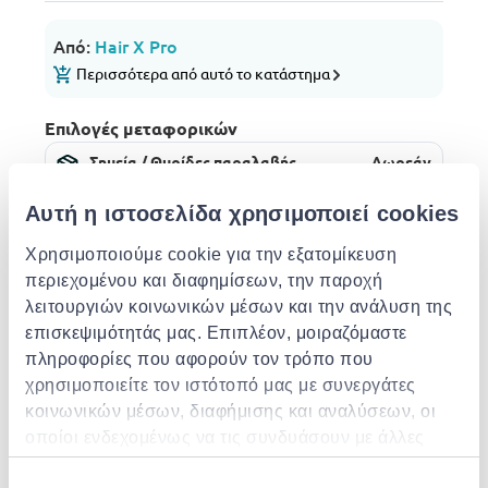
Από:
Hair X Pro
Περισσότερα από αυτό το κατάστημα
Επιλογές μεταφορικών
Σημεία / Θυρίδες παραλαβής
Δωρεάν
Εκτ. παράδοση: 10 Αυγ - 11 Αυγ
Αυτή η ιστοσελίδα χρησιμοποιεί cookies
Παράδοση στην πόρτα σου
€ 3.49
Δωρεάν αποστολή για παραγγελίες άνω των €
85.00 από το Hair X Pro
Χρησιμοποιούμε cookie για την εξατομίκευση
Εκτ. παράδοση: 11 Αυγ - 13 Αυγ
περιεχομένου και διαφημίσεων, την παροχή
λειτουργιών κοινωνικών μέσων και την ανάλυση της
Περιγραφή
επισκεψιμότητάς μας. Επιπλέον, μοιραζόμαστε
πληροφορίες που αφορούν τον τρόπο που
Παρόμοια προϊόντα
χρησιμοποιείτε τον ιστότοπό μας με συνεργάτες
κοινωνικών μέσων, διαφήμισης και αναλύσεων, οι
οποίοι ενδεχομένως να τις συνδυάσουν με άλλες
-10% EXCLUSIVE
-10% EXCLUSIVE
-10% EXCLUSIVE
πληροφορίες που τους έχετε παραχωρήσει ή τις