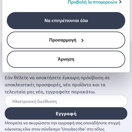
οποίες έχουν συλλέξει σε σχέση με την από μέρους
Προβολή λεπτομερειών
MOROCCANOIL
MOROCCANOIL
MOROCCANOIL
σας χρήση των υπηρεσιών τους.
Moroccanoil extra
Moroccanoil moisture
Moroccanoil frizz
volume set original
repair set original 250
control set origin
250 ml & 250 ml & 50
ml & 250 ml & 50 ml
250 ml & 250 ml 
Να επιτρέπονται όλα
ml
€ 58.00
€ 58.00
ml
€ 58.00
Προσαρμογή
Μπες στον κόσμο της
Άρνηση
Jinius
Εάν θέλετε να αποκτήσετε έγκαιρη πρόσβαση σε
αποκλειστικές προσφορές, νέα προϊόντα και τα
τελευταία μας νέα, εγγραφείτε παρακάτω.
Εγγραφή
Μπορείτε να ακυρώσετε την εγγραφή σας οποιαδήποτε στιγμή
κάνοντας κλικ στον σύνδεσμο ‘Unsubscribe’ στο τέλος