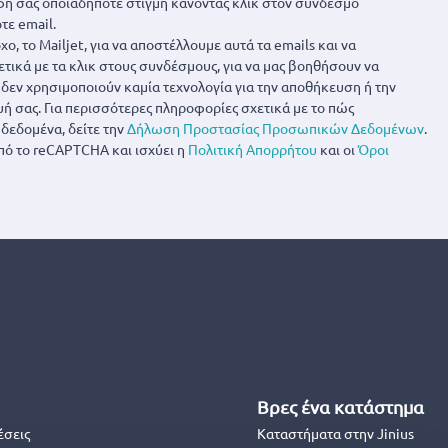
ή σας οποιαδήποτε στιγμή κάνοντας κλικ στον σύνδεσμο
τε email.
ο, το Mailjet, για να αποστέλλουμε αυτά τα emails και να
ετικά με τα κλικ στους συνδέσμους, για να μας βοηθήσουν να
α δεν χρησιμοποιούν καμία τεχνολογία για την αποθήκευση ή την
 σας. Για περισσότερες πληροφορίες σχετικά με το πώς
δεδομένα, δείτε την
Δήλωση Προστασίας Προσωπικών Δεδομένων
.
πό το reCAPTCHA και ισχύει η
Πολιτική Απορρήτου
και οι
Όροι
Βρες ένα κατάστημα
έσεις
Καταστήματα στην Jinius