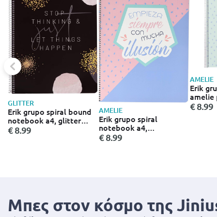
AMELIE
Erik gr
amelie 
GLITTER
€ 8.99
AMELIE
Erik grupo spiral bound
Erik grupo spiral
notebook a4, glitter
notebook a4,
gold dreams
€ 8.99
microperforated, amelie
€ 8.99
pastel collection
Μπες στον κόσμο της Jiniu