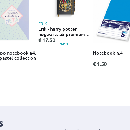
ERIK
Erik - harry potter
hogwarts a5 premium
notebook with pen
€ 17.50
upo notebook a4,
Notebook n.4
pastel collection
€ 1.50
s