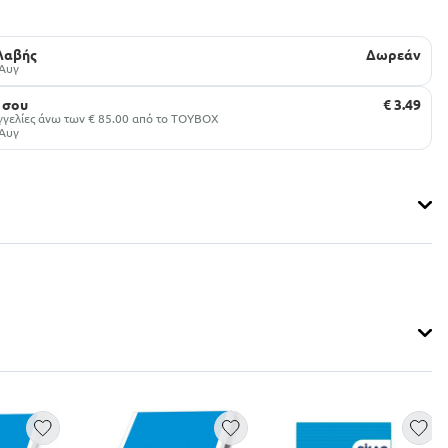
αλαβής
Δωρεάν
 Αυγ
 σου
€ 3.49
γελίες άνω των € 85.00 από το TOYBOX
 Αυγ