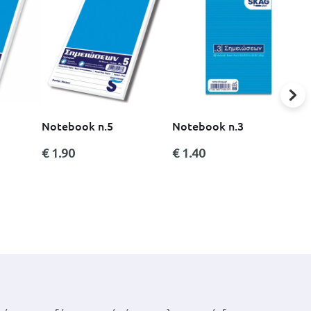
E
E
m
p
€
n
s
Notebook n.5
Notebook n.3
€ 1.90
€ 1.40