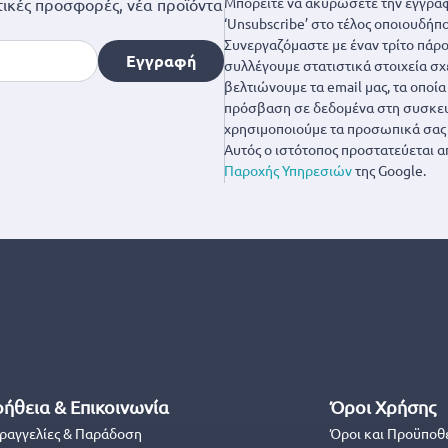
Μπορείτε να ακυρώσετε την εγγραφ
ικές προσφορές, νέα προϊόντα
‘Unsubscribe’ στο τέλος οποιουδήπο
Συνεργαζόμαστε με έναν τρίτο πάροχ
Εγγραφή
συλλέγουμε στατιστικά στοιχεία σχ
βελτιώνουμε τα email μας, τα οποί
πρόσβαση σε δεδομένα στη συσκευή
χρησιμοποιούμε τα προσωπικά σας 
Αυτός ο ιστότοπος προστατεύεται α
Παροχής Υπηρεσιών
της Google.
ήθεια & Επικοινωνία
Όροι Χρήσης
ραγγελίες & Παράδοση
Όροι και Προϋποθ