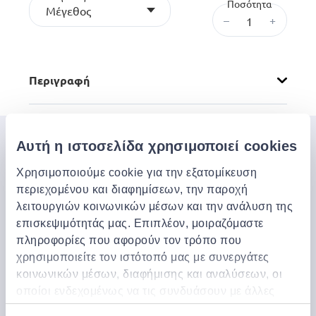
Ποσότητα
Μέγεθος
–
+
Περιγραφή
Αυτή η ιστοσελίδα χρησιμοποιεί cookies
Μπες στον κόσμο της
Jinius
Χρησιμοποιούμε cookie για την εξατομίκευση
περιεχομένου και διαφημίσεων, την παροχή
Εάν θέλετε να αποκτήσετε έγκαιρη πρόσβαση σε
λειτουργιών κοινωνικών μέσων και την ανάλυση της
αποκλειστικές προσφορές, νέα προϊόντα και τα
επισκεψιμότητάς μας. Επιπλέον, μοιραζόμαστε
τελευταία μας νέα, εγγραφείτε παρακάτω.
πληροφορίες που αφορούν τον τρόπο που
χρησιμοποιείτε τον ιστότοπό μας με συνεργάτες
κοινωνικών μέσων, διαφήμισης και αναλύσεων, οι
Εγγραφή
οποίοι ενδεχομένως να τις συνδυάσουν με άλλες
πληροφορίες που τους έχετε παραχωρήσει ή τις
Μπορείτε να ακυρώσετε την εγγραφή σας οποιαδήποτε στιγμή