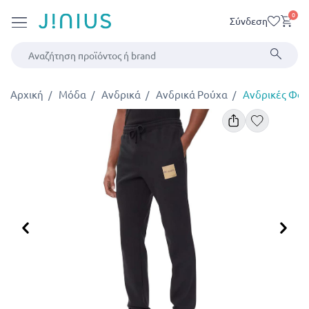
0
Σύνδεση
Αρχική
Μόδα
Ανδρικά
Ανδρικά Ρούχα
Ανδρικές Φό
Προηγούμενο
Επ