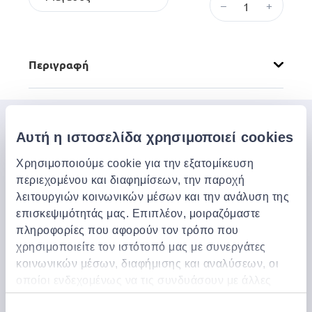
–
+
Περιγραφή
Μπες στον κόσμο της
Αυτή η ιστοσελίδα χρησιμοποιεί cookies
Jinius
Χρησιμοποιούμε cookie για την εξατομίκευση
περιεχομένου και διαφημίσεων, την παροχή
Εάν θέλετε να αποκτήσετε έγκαιρη πρόσβαση σε
λειτουργιών κοινωνικών μέσων και την ανάλυση της
αποκλειστικές προσφορές, νέα προϊόντα και τα
επισκεψιμότητάς μας. Επιπλέον, μοιραζόμαστε
τελευταία μας νέα, εγγραφείτε παρακάτω.
πληροφορίες που αφορούν τον τρόπο που
χρησιμοποιείτε τον ιστότοπό μας με συνεργάτες
κοινωνικών μέσων, διαφήμισης και αναλύσεων, οι
Εγγραφή
οποίοι ενδεχομένως να τις συνδυάσουν με άλλες
Μπορείτε να ακυρώσετε την εγγραφή σας οποιαδήποτε στιγμή
πληροφορίες που τους έχετε παραχωρήσει ή τις
κάνοντας κλικ στον σύνδεσμο ‘Unsubscribe’ στο τέλος