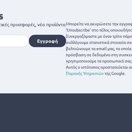
s
Μπορείτε να ακυρώσετε την εγγραφ
ικές προσφορές, νέα προϊόντα
‘Unsubscribe’ στο τέλος οποιουδήπο
Συνεργαζόμαστε με έναν τρίτο πάροχ
Εγγραφή
συλλέγουμε στατιστικά στοιχεία σχ
βελτιώνουμε τα email μας, τα οποί
πρόσβαση σε δεδομένα στη συσκευή
χρησιμοποιούμε τα προσωπικά σας 
Αυτός ο ιστότοπος προστατεύεται α
Παροχής Υπηρεσιών
της Google.