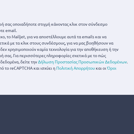
ή σας οποιαδήποτε στιγμή κάνοντας κλικ στον σύνδεσμο
τε email.
ο, το Mailjet, για να αποστέλλουμε αυτά τα emails και να
ετικά με τα κλικ στους συνδέσμους, για να μας βοηθήσουν να
α δεν χρησιμοποιούν καμία τεχνολογία για την αποθήκευση ή την
 σας. Για περισσότερες πληροφορίες σχετικά με το πώς
δεδομένα, δείτε την
Δήλωση Προστασίας Προσωπικών Δεδομένων
.
πό το reCAPTCHA και ισχύει η
Πολιτική Απορρήτου
και οι
Όροι