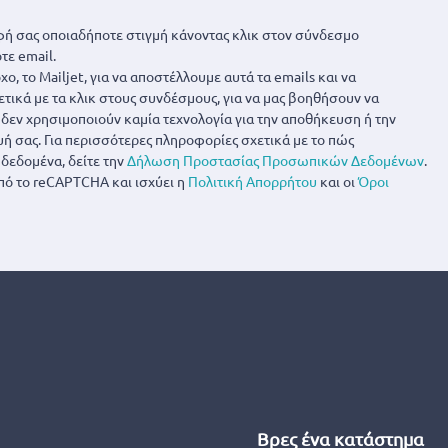
ή σας οποιαδήποτε στιγμή κάνοντας κλικ στον σύνδεσμο
τε email.
ο, το Mailjet, για να αποστέλλουμε αυτά τα emails και να
ετικά με τα κλικ στους συνδέσμους, για να μας βοηθήσουν να
α δεν χρησιμοποιούν καμία τεχνολογία για την αποθήκευση ή την
 σας. Για περισσότερες πληροφορίες σχετικά με το πώς
δεδομένα, δείτε την
Δήλωση Προστασίας Προσωπικών Δεδομένων
.
πό το reCAPTCHA και ισχύει η
Πολιτική Απορρήτου
και οι
Όροι
Βρες ένα κατάστημα