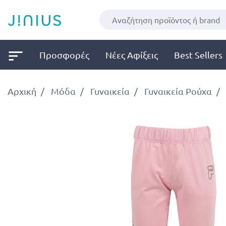
Προσφορές
Νέες Αφίξεις
Best Sellers
Αρχική
Μόδα
Γυναικεία
Γυναικεία Ρούχα