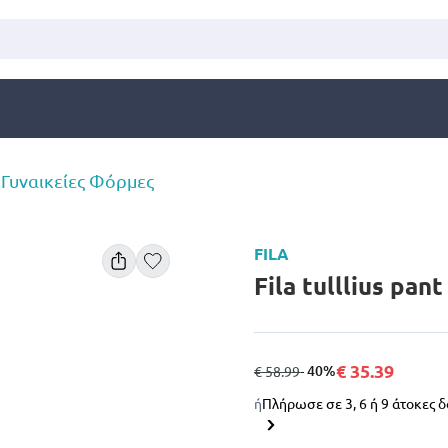
Γυναικείες Φόρμες
FILA
Fila tulllius pant
€ 35.39
από
σε
- 40%
€ 58.99
ή
Πλήρωσε σε 3, 6 ή 9 άτοκες 