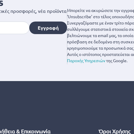
s
Μπορείτε να ακυρώσετε την εγγραφ
ικές προσφορές, νέα προϊόντα
‘Unsubscribe’ στο τέλος οποιουδήπο
Συνεργαζόμαστε με έναν τρίτο πάροχ
Εγγραφή
συλλέγουμε στατιστικά στοιχεία σχ
βελτιώνουμε τα email μας, τα οποί
πρόσβαση σε δεδομένα στη συσκευή
χρησιμοποιούμε τα προσωπικά σας 
Αυτός ο ιστότοπος προστατεύεται α
Παροχής Υπηρεσιών
της Google.
ήθεια & Επικοινωνία
Όροι Χρήσης