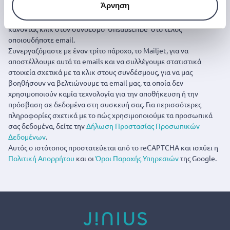
Εγγραφή
Άρνηση
Μπορείτε να ακυρώσετε την εγγραφή σας οποιαδήποτε στιγμή
κάνοντας κλικ στον σύνδεσμο ‘Unsubscribe’ στο τέλος
οποιουδήποτε email.
Συνεργαζόμαστε με έναν τρίτο πάροχο, το Mailjet, για να
αποστέλλουμε αυτά τα emails και να συλλέγουμε στατιστικά
στοιχεία σχετικά με τα κλικ στους συνδέσμους, για να μας
βοηθήσουν να βελτιώνουμε τα email μας, τα οποία δεν
χρησιμοποιούν καμία τεχνολογία για την αποθήκευση ή την
πρόσβαση σε δεδομένα στη συσκευή σας. Για περισσότερες
πληροφορίες σχετικά με το πώς χρησιμοποιούμε τα προσωπικά
σας δεδομένα, δείτε την
Δήλωση Προστασίας Προσωπικών
Δεδομένων
.
Αυτός ο ιστότοπος προστατεύεται από το reCAPTCHA και ισχύει η
Πολιτική Απορρήτου
και οι
Όροι Παροχής Υπηρεσιών
της Google.