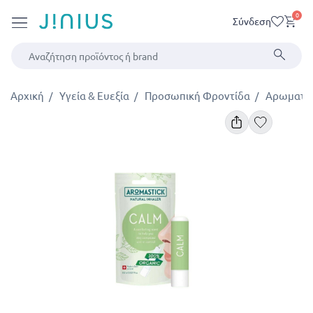
0
Σύνδεση
Αρχική
Υγεία & Ευεξία
Προσωπική Φροντίδα
Αρωματο