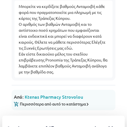
Μπορείτε να κερδίζετε βαθμούς Ανταμοιβή κάθε
φορά που πραγματοποιείτε μια πληρωμή με τις
κάρτες της Τράπεζας Κύπρου.
Ο αριθμός των βαθμών Ανταμοιβή και το
αντίστοιχο ποσό χρημάτων που εμφανίζονται
είναι ενδεικτικά και μπορεί να διαφέρουν κατά
καιρούς. Θέλετε να μάθετε περισσότερα; Ελέγξτε
τις Συχνές Ερωτήσεις μας
εδώ
.
Εάν είστε δικαιούχο μέλος του σχεδίου
επιβράβευσης Pronomia της Τράπεζας Κύπρου, θα
λαμβάνετε επιπλέον βαθμούς Ανταμοιβή ανάλογα
με την βαθμίδα σας.
Από:
Ktenas Pharmacy Strovolou
Περισσότερα από αυτό το κατάστημα
Επιλογές μεταφορικών
Σημεία / Θυρίδες παραλαβής
Δωρεάν