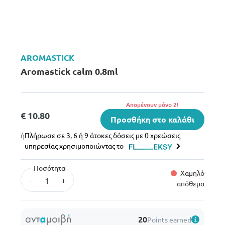
AROMASTICK
Aromastick calm 0.8ml
Aπομένουν μόνο 2!
€ 10.80
Προσθήκη στο καλάθι
ή
Πλήρωσε σε 3, 6 ή 9 άτοκες δόσεις με 0 χρεώσεις
υπηρεσίας χρησιμοποιώντας το
Ποσότητα
Χαμηλό
–
+
απόθεμα
20
Points earned