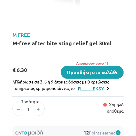
M FREE
M-free after bite sting relief gel 30ml
Aπομένουν μόνο 1!
€ 6.30
Προσθήκη στο καλάθι
ή
Πλήρωσε σε 3, 6 ή 9 άτοκες δόσεις με 0 χρεώσεις
υπηρεσίας χρησιμοποιώντας το
Ποσότητα
Χαμηλό
–
+
απόθεμα
12
Points earned