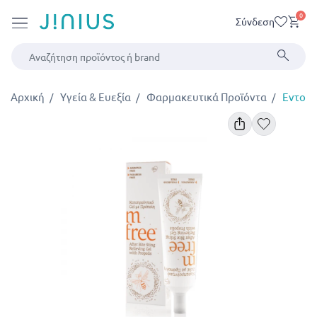
0
Σύνδεση
Αρχική
Υγεία & Ευεξία
Φαρμακευτικά Προϊόντα
Εντομ