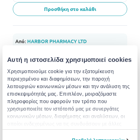
Προσθήκη στο καλάθι
Από:
HARBOR PHARMACY LTD
Περισσότερα από αυτό το κατάστημα
€ 6.30
από
σε
- 13%
Αυτή η ιστοσελίδα χρησιμοποιεί cookies
€ 7.25
Επιλογές μεταφορικών
Χρησιμοποιούμε cookie για την εξατομίκευση
Σημεία / Θυρίδες παραλαβής
Δωρεάν
περιεχομένου και διαφημίσεων, την παροχή
Εκτ. παράδοση: 12 Αυγ - 13 Αυγ
λειτουργιών κοινωνικών μέσων και την ανάλυση της
Παράδοση στην πόρτα σου
€ 3.49
επισκεψιμότητάς μας. Επιπλέον, μοιραζόμαστε
Δωρεάν αποστολή για παραγγελίες άνω των €
85.00 από το HARBOR PHARMACY LTD
πληροφορίες που αφορούν τον τρόπο που
Εκτ. παράδοση: 12 Αυγ - 17 Αυγ
χρησιμοποιείτε τον ιστότοπό μας με συνεργάτες
Προσθήκη στο καλάθι
κοινωνικών μέσων, διαφήμισης και αναλύσεων, οι
οποίοι ενδεχομένως να τις συνδυάσουν με άλλες
πληροφορίες που τους έχετε παραχωρήσει ή τις
οποίες έχουν συλλέξει σε σχέση με την από μέρους