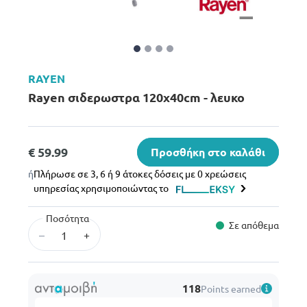
RAYEN
Rayen σιδερωστρα 120x40cm - λευκο
€ 59.99
Προσθήκη στο καλάθι
ή
Πλήρωσε σε 3, 6 ή 9 άτοκες δόσεις με 0 χρεώσεις
υπηρεσίας χρησιμοποιώντας το
Ποσότητα
Σε απόθεμα
–
+
118
Points earned