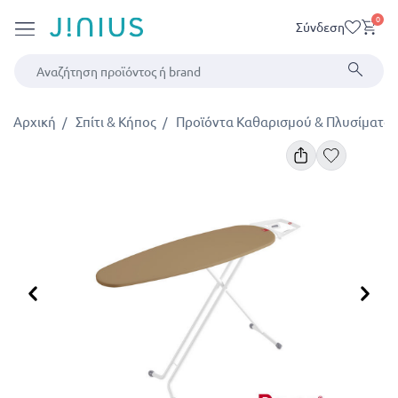
0
Σύνδεση
Αρχική
Σπίτι & Κήπος
Προϊόντα Καθαρισμού & Πλυσίματος
Προηγούμενο
Επ