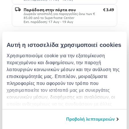
Παράδοση στην πόρτα σου
€ 3.49
Δωρεάν αποστολή για παραγγελίες άνω των €
85.00 από το Superhome Center
Εκτ. παράδοση: 17 Αυγ - 19 Αυγ
Περιγραφή
Αυτή η ιστοσελίδα χρησιμοποιεί cookies
Παρόμοια προϊόντα
Χρησιμοποιούμε cookie για την εξατομίκευση
περιεχομένου και διαφημίσεων, την παροχή
λειτουργιών κοινωνικών μέσων και την ανάλυση της
επισκεψιμότητάς μας. Επιπλέον, μοιραζόμαστε
πληροφορίες που αφορούν τον τρόπο που
χρησιμοποιείτε τον ιστότοπό μας με συνεργάτες
κοινωνικών μέσων, διαφήμισης και αναλύσεων, οι
GIMI
οποίοι ενδεχομένως να τις συνδυάσουν με άλλες
RAYEN
Ironing board classic
Rayen ironing board
πληροφορίες που τους έχετε παραχωρήσει ή τις
110x33cm
cover clip
VILEDA
οποίες έχουν συλλέξει σε σχέση με την από μέρους
Προβολή λεπτομερειών
Vileda σιδερωστ
€ 42.50
€ 5.19
σας χρήση των υπηρεσιών τους.
star blue 120x38