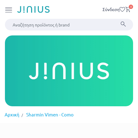
0
Σύνδεση
Αρχική
Sharmin Vimen - Como