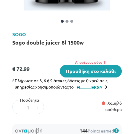
SOGO
Sogo double juicer 8l 1500w
Aπομένουν μόνο 1!
€ 72.99
Προσθήκη στο καλάθι
ή
Πλήρωσε σε 3, 6 ή 9 άτοκες δόσεις με 0 χρεώσεις
υπηρεσίας χρησιμοποιώντας το
Ποσότητα
Χαμηλό
–
+
απόθεμα
144
Points earned