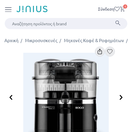
0
Σύνδεση
Αρχική
Μικροσυσκευές
Μηχανές Καφέ & Ροφημάτων
Προηγούμενο
Επ