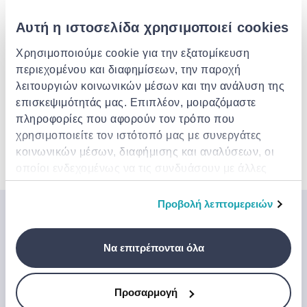
Εκτ. παράδοση: 10 Αυγ - 11 Αυγ
Αυτή η ιστοσελίδα χρησιμοποιεί cookies
Παράδοση στην πόρτα σου
€ 3.49
Δωρεάν αποστολή για παραγγελίες άνω των €
Χρησιμοποιούμε cookie για την εξατομίκευση
85.00 από το MCM MEGASTORES
Εκτ. παράδοση: 11 Αυγ - 13 Αυγ
περιεχομένου και διαφημίσεων, την παροχή
λειτουργιών κοινωνικών μέσων και την ανάλυση της
επισκεψιμότητάς μας. Επιπλέον, μοιραζόμαστε
Περιγραφή
πληροφορίες που αφορούν τον τρόπο που
χρησιμοποιείτε τον ιστότοπό μας με συνεργάτες
κοινωνικών μέσων, διαφήμισης και αναλύσεων, οι
Χαρακτηριστικά
οποίοι ενδεχομένως να τις συνδυάσουν με άλλες
πληροφορίες που τους έχετε παραχωρήσει ή τις
οποίες έχουν συλλέξει σε σχέση με την από μέρους
Προβολή λεπτομερειών
σας χρήση των υπηρεσιών τους.
Μπες στον κόσμο της
Jinius
Να επιτρέπονται όλα
Εάν θέλετε να αποκτήσετε έγκαιρη πρόσβαση σε
αποκλειστικές προσφορές, νέα προϊόντα και τα
Προσαρμογή
τελευταία μας νέα, εγγραφείτε παρακάτω.