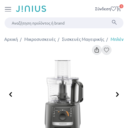
0
Σύνδεση
Αρχική
Μικροσυσκευές
Συσκευές Μαγειρικής
Μπλέντε
Προηγούμενο
Επ