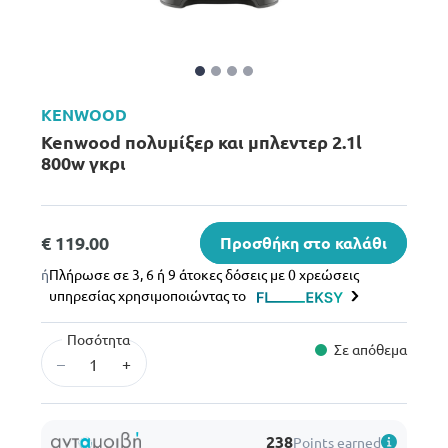
KENWOOD
Kenwood πολυμίξερ και μπλεντερ 2.1l
800w γκρι
€ 119.00
Προσθήκη στο καλάθι
ή
Πλήρωσε σε 3, 6 ή 9 άτοκες δόσεις με 0 χρεώσεις
υπηρεσίας χρησιμοποιώντας το
Ποσότητα
Σε απόθεμα
–
+
238
Points earned