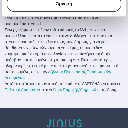
Εγγραφή
Άρνηση
Μπορείτε να ακυρώσετε την εγγραφή σας οποιαδήποτε στιγμή
κάνοντας κλικ στον σύνδεσμο ‘Unsubscribe’ στο τέλος
οποιουδήποτε email.
Συνεργαζόμαστε με έναν τρίτο πάροχο, το Mailjet, για να
αποστέλλουμε αυτά τα emails και να συλλέγουμε στατιστικά
στοιχεία σχετικά με τα κλικ στους συνδέσμους, για να μας
βοηθήσουν να βελτιώνουμε τα email μας, τα οποία δεν
χρησιμοποιούν καμία τεχνολογία για την αποθήκευση ή την
πρόσβαση σε δεδομένα στη συσκευή σας. Για περισσότερες
πληροφορίες σχετικά με το πώς χρησιμοποιούμε τα προσωπικά
σας δεδομένα, δείτε την
Δήλωση Προστασίας Προσωπικών
Δεδομένων
.
Αυτός ο ιστότοπος προστατεύεται από το reCAPTCHA και ισχύει η
Πολιτική Απορρήτου
και οι
Όροι Παροχής Υπηρεσιών
της Google.