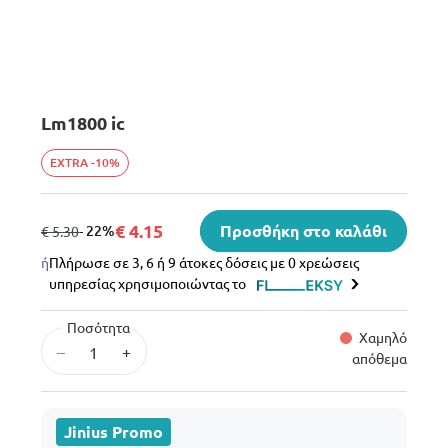
Lm1800 ic
EXTRA -10%
€ 4.15
Προσθήκη στο καλάθι
από
σε
- 22%
€ 5.30
ή
Πλήρωσε σε 3, 6 ή 9 άτοκες δόσεις με 0 χρεώσεις
υπηρεσίας χρησιμοποιώντας το
Ποσότητα
Χαμηλό
–
+
απόθεμα
Jinius Promo