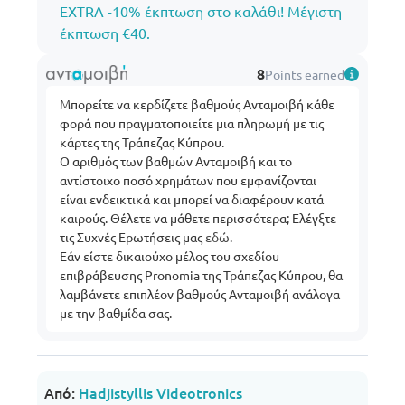
EXTRA -10% έκπτωση στο καλάθι! Μέγιστη
έκπτωση €40.
8
Points earned
Μπορείτε να κερδίζετε βαθμούς Ανταμοιβή κάθε
φορά που πραγματοποιείτε μια πληρωμή με τις
κάρτες της Τράπεζας Κύπρου.
Ο αριθμός των βαθμών Ανταμοιβή και το
αντίστοιχο ποσό χρημάτων που εμφανίζονται
είναι ενδεικτικά και μπορεί να διαφέρουν κατά
καιρούς. Θέλετε να μάθετε περισσότερα; Ελέγξτε
τις Συχνές Ερωτήσεις μας
εδώ
.
Εάν είστε δικαιούχο μέλος του σχεδίου
επιβράβευσης Pronomia της Τράπεζας Κύπρου, θα
λαμβάνετε επιπλέον βαθμούς Ανταμοιβή ανάλογα
με την βαθμίδα σας.
Από:
Hadjistyllis Videotronics