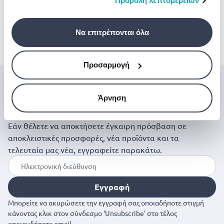
Προβολή λεπτομερειών
σας χρήση των υπηρεσιών τους.
Ic la1140 fm if ic
Ic la1201 fm if ic
Ic la1365 fm if ic
Να επιτρέπονται όλα
€ 3.93
€ 3.53
€ 3.53
Προσαρμογή
Μπες στον κόσμο της
Άρνηση
Jinius
Εάν θέλετε να αποκτήσετε έγκαιρη πρόσβαση σε
αποκλειστικές προσφορές, νέα προϊόντα και τα
τελευταία μας νέα, εγγραφείτε παρακάτω.
Εγγραφή
Μπορείτε να ακυρώσετε την εγγραφή σας οποιαδήποτε στιγμή
κάνοντας κλικ στον σύνδεσμο ‘Unsubscribe’ στο τέλος
οποιουδήποτε email.