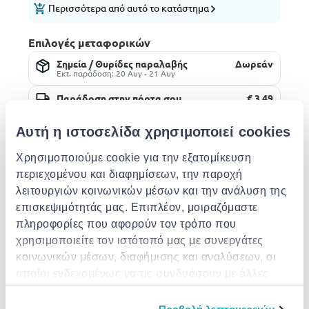
Περισσότερα από αυτό το κατάστημα
Επιλογές μεταφορικών
Σημεία / Θυρίδες παραλαβής
Δωρεάν
Εκτ. παράδοση: 20 Αυγ - 21 Αυγ
Παράδοση στην πόρτα σου
€ 3.49
Δωρεάν αποστολή για παραγγελίες άνω των €
85.00 από το Hadjistyllis Videotronics
Εκτ. παράδοση: 20 Αυγ - 24 Αυγ
Αυτή η ιστοσελίδα χρησιμοποιεί cookies
Χρησιμοποιούμε cookie για την εξατομίκευση
Περιγραφή
περιεχομένου και διαφημίσεων, την παροχή
λειτουργιών κοινωνικών μέσων και την ανάλυση της
Παρόμοια προϊόντα
επισκεψιμότητάς μας. Επιπλέον, μοιραζόμαστε
πληροφορίες που αφορούν τον τρόπο που
χρησιμοποιείτε τον ιστότοπό μας με συνεργάτες
κοινωνικών μέσων, διαφήμισης και αναλύσεων, οι
οποίοι ενδεχομένως να τις συνδυάσουν με άλλες
πληροφορίες που τους έχετε παραχωρήσει ή τις
EXTRA -10%
EXTRA -10%
EXTRA -10%
οποίες έχουν συλλέξει σε σχέση με την από μέρους