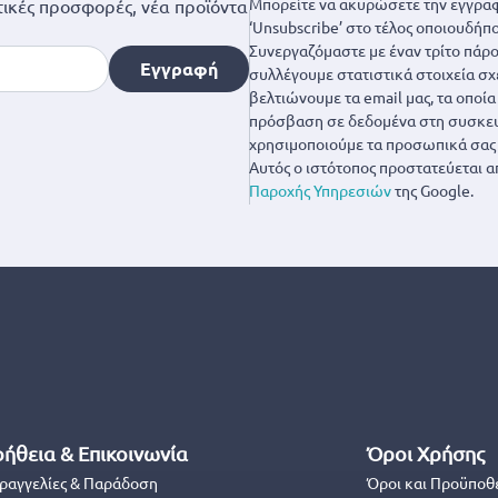
Μπορείτε να ακυρώσετε την εγγραφ
ικές προσφορές, νέα προϊόντα
‘Unsubscribe’ στο τέλος οποιουδήπο
Συνεργαζόμαστε με έναν τρίτο πάροχ
Εγγραφή
συλλέγουμε στατιστικά στοιχεία σχ
βελτιώνουμε τα email μας, τα οποί
πρόσβαση σε δεδομένα στη συσκευή
χρησιμοποιούμε τα προσωπικά σας 
Αυτός ο ιστότοπος προστατεύεται α
Παροχής Υπηρεσιών
της Google.
ήθεια & Επικοινωνία
Όροι Χρήσης
ραγγελίες & Παράδοση
Όροι και Προϋποθ