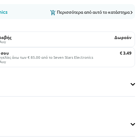
nics
Περισσότερα από αυτό το κατάστημα
αλαβής
Δωρεάν
 Αυγ
 σου
€ 3.49
ελίες άνω των € 85.00 από το Seven Stars Electronics
 Αυγ