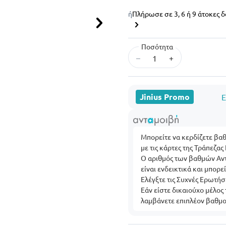
ή
Πλήρωσε σε 3, 6 ή 9 άτοκες 
Επόμενο
Ποσότητα
–
+
Jinius Promo
E
Μπορείτε να κερδίζετε βα
με τις κάρτες της Τράπεζας
Ο αριθμός των βαθμών Αντ
είναι ενδεικτικά και μπορ
Ελέγξτε τις Συχνές Ερωτήσ
Εάν είστε δικαιούχο μέλος
λαμβάνετε επιπλέον βαθμο