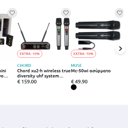
EXTRA -10%
EXTRA -10%
CHORD
MUSE
A
ini
Chord xu2-h wireless true
Mc-50wi ασύρματο
Ε
νο
diversity uhf system
m
όφωνο
διπλό ασύρματο
€ 159.00
€ 49.90
€
χου –
σύστημα με 2 μικρόφωνα
χειρός