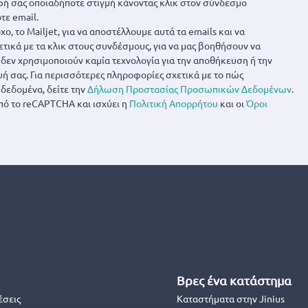
ή σας οποιαδήποτε στιγμή κάνοντας κλικ στον σύνδεσμο
τε email.
ο, το Mailjet, για να αποστέλλουμε αυτά τα emails και να
ετικά με τα κλικ στους συνδέσμους, για να μας βοηθήσουν να
α δεν χρησιμοποιούν καμία τεχνολογία για την αποθήκευση ή την
 σας. Για περισσότερες πληροφορίες σχετικά με το πώς
δεδομένα, δείτε την
Δήλωση Προστασίας Προσωπικών Δεδομένων
.
πό το reCAPTCHA και ισχύει η
Πολιτική Απορρήτου
και οι
Όροι
Βρες ένα κατάστημα
έσεις
Καταστήματα στην Jinius