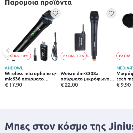
Παρόμοια προϊόντα
EXTRA -10%
EXTRA -10%
EXTRA 
ANDOWL
MEDIA-
Wireless microphone q-
Weisre dm-3308a
Μικρόφ
mic636 ασύρματο
ασύρματο μικρόφωνο
tech m
μικρόφωνο
vhf
διακόπ
€ 17.90
€ 22.00
€ 9.90
και απ
στερέω
Μπες στον κόσμο της Jiniu