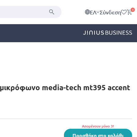
0
EΛ
Σύνδεση
μικρόφωνο media-tech mt395 accent
Aπομένουν μόνο 3!
Προσθήκη στο καλάθι