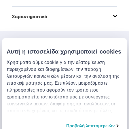
Χαρακτηριστικά
Μπες στον κόσμο της
Αυτή η ιστοσελίδα χρησιμοποιεί cookies
Jinius
Χρησιμοποιούμε cookie για την εξατομίκευση
Εάν θέλετε να αποκτήσετε έγκαιρη πρόσβαση σε
περιεχομένου και διαφημίσεων, την παροχή
αποκλειστικές προσφορές, νέα προϊόντα και τα
λειτουργιών κοινωνικών μέσων και την ανάλυση της
τελευταία μας νέα, εγγραφείτε παρακάτω.
επισκεψιμότητάς μας. Επιπλέον, μοιραζόμαστε
πληροφορίες που αφορούν τον τρόπο που
χρησιμοποιείτε τον ιστότοπό μας με συνεργάτες
Εγγραφή
κοινωνικών μέσων, διαφήμισης και αναλύσεων, οι
Μπορείτε να ακυρώσετε την εγγραφή σας οποιαδήποτε στιγμή
οποίοι ενδεχομένως να τις συνδυάσουν με άλλες
κάνοντας κλικ στον σύνδεσμο ‘Unsubscribe’ στο τέλος
πληροφορίες που τους έχετε παραχωρήσει ή τις
οποιουδήποτε email.
οποίες έχουν συλλέξει σε σχέση με την από μέρους
Προβολή λεπτομερειών
Συνεργαζόμαστε με έναν τρίτο πάροχο, το Mailjet, για να