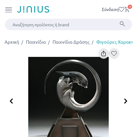
0
Σύνδεση
Αρχική
Παιχνίδια
Παιχνίδια Δράσης
Φιγούρες Χαρακτή
Προηγούμενο
Επ