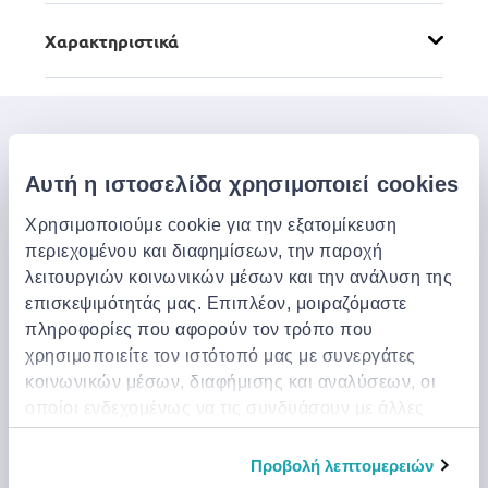
Χαρακτηριστικά
Μπες στον κόσμο της
Jinius
Αυτή η ιστοσελίδα χρησιμοποιεί cookies
Εάν θέλετε να αποκτήσετε έγκαιρη πρόσβαση σε
Χρησιμοποιούμε cookie για την εξατομίκευση
αποκλειστικές προσφορές, νέα προϊόντα και τα
περιεχομένου και διαφημίσεων, την παροχή
τελευταία μας νέα, εγγραφείτε παρακάτω.
λειτουργιών κοινωνικών μέσων και την ανάλυση της
επισκεψιμότητάς μας. Επιπλέον, μοιραζόμαστε
πληροφορίες που αφορούν τον τρόπο που
χρησιμοποιείτε τον ιστότοπό μας με συνεργάτες
Εγγραφή
κοινωνικών μέσων, διαφήμισης και αναλύσεων, οι
Μπορείτε να ακυρώσετε την εγγραφή σας οποιαδήποτε στιγμή
οποίοι ενδεχομένως να τις συνδυάσουν με άλλες
κάνοντας κλικ στον σύνδεσμο ‘Unsubscribe’ στο τέλος
πληροφορίες που τους έχετε παραχωρήσει ή τις
οποιουδήποτε email.
οποίες έχουν συλλέξει σε σχέση με την από μέρους
Συνεργαζόμαστε με έναν τρίτο πάροχο, το Mailjet, για να
Προβολή λεπτομερειών
αποστέλλουμε αυτά τα emails και να συλλέγουμε στατιστικά
σας χρήση των υπηρεσιών τους.