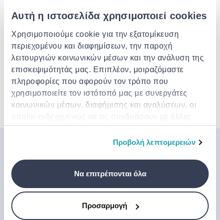
Αυτή η ιστοσελίδα χρησιμοποιεί cookies
Παράδοση στην πόρτα σου
€ 3.49
Δωρεάν αποστολή για παραγγελίες άνω των €
85.00 από το M&G Anastasiou
Χρησιμοποιούμε cookie για την εξατομίκευση
Εκτ. παράδοση: 07 Αυγ - 11 Αυγ
περιεχομένου και διαφημίσεων, την παροχή
λειτουργιών κοινωνικών μέσων και την ανάλυση της
Περιγραφή
επισκεψιμότητάς μας. Επιπλέον, μοιραζόμαστε
πληροφορίες που αφορούν τον τρόπο που
χρησιμοποιείτε τον ιστότοπό μας με συνεργάτες
Χαρακτηριστικά
κοινωνικών μέσων, διαφήμισης και αναλύσεων, οι
οποίοι ενδεχομένως να τις συνδυάσουν με άλλες
πληροφορίες που τους έχετε παραχωρήσει ή τις
οποίες έχουν συλλέξει σε σχέση με την από μέρους
Προβολή λεπτομερειών
Μπες στον κόσμο της
σας χρήση των υπηρεσιών τους.
Jinius
Να επιτρέπονται όλα
Εάν θέλετε να αποκτήσετε έγκαιρη πρόσβαση σε
αποκλειστικές προσφορές, νέα προϊόντα και τα
Προσαρμογή
τελευταία μας νέα, εγγραφείτε παρακάτω.