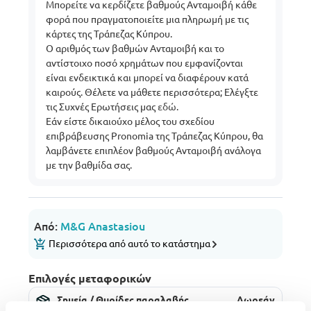
Μπορείτε να κερδίζετε βαθμούς Ανταμοιβή κάθε
φορά που πραγματοποιείτε μια πληρωμή με τις
κάρτες της Τράπεζας Κύπρου.
Ο αριθμός των βαθμών Ανταμοιβή και το
αντίστοιχο ποσό χρημάτων που εμφανίζονται
είναι ενδεικτικά και μπορεί να διαφέρουν κατά
καιρούς. Θέλετε να μάθετε περισσότερα; Ελέγξτε
τις Συχνές Ερωτήσεις μας
εδώ
.
Εάν είστε δικαιούχο μέλος του σχεδίου
επιβράβευσης Pronomia της Τράπεζας Κύπρου, θα
λαμβάνετε επιπλέον βαθμούς Ανταμοιβή ανάλογα
με την βαθμίδα σας.
Από:
M&G Anastasiou
Περισσότερα από αυτό το κατάστημα
Επιλογές μεταφορικών
Σημεία / Θυρίδες παραλαβής
Δωρεάν
Εκτ. παράδοση: 06 Αυγ - 07 Αυγ