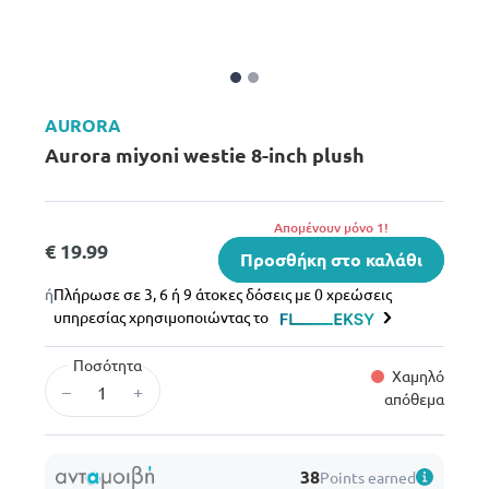
AURORA
Aurora miyoni westie 8-inch plush
Aπομένουν μόνο 1!
€ 19.99
Προσθήκη στο καλάθι
ή
Πλήρωσε σε 3, 6 ή 9 άτοκες δόσεις με 0 χρεώσεις
υπηρεσίας χρησιμοποιώντας το
Ποσότητα
Χαμηλό
–
+
απόθεμα
38
Points earned