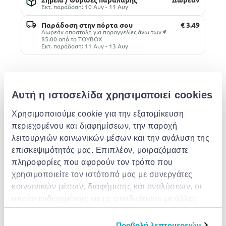
Εκτ. παράδοση: 10 Αυγ - 11 Αυγ
Παράδοση στην πόρτα σου
€ 3.49
Δωρεάν αποστολή για παραγγελίες άνω των €
85.00 από το TOYBOX
Εκτ. παράδοση: 11 Αυγ - 13 Αυγ
Περιγραφή
Αυτή η ιστοσελίδα χρησιμοποιεί cookies
Χαρακτηριστικά
Χρησιμοποιούμε cookie για την εξατομίκευση
περιεχομένου και διαφημίσεων, την παροχή
Παρόμοια προϊόντα
λειτουργιών κοινωνικών μέσων και την ανάλυση της
επισκεψιμότητάς μας. Επιπλέον, μοιραζόμαστε
πληροφορίες που αφορούν τον τρόπο που
χρησιμοποιείτε τον ιστότοπό μας με συνεργάτες
κοινωνικών μέσων, διαφήμισης και αναλύσεων, οι
οποίοι ενδεχομένως να τις συνδυάσουν με άλλες
πληροφορίες που τους έχετε παραχωρήσει ή τις
οποίες έχουν συλλέξει σε σχέση με την από μέρους
AURORA
AURORA
AURORA
Προβολή λεπτομερειών