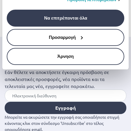
Aurora miyoni lion 8-
Aurora miyoni pug 8-
Aurora miyoni be
σας χρήση των υπηρεσιών τους.
inch plush
inch plush
tiger 8-inch plush
Να επιτρέπονται όλα
€ 19.99
€ 19.99
€ 19.99
Προσαρμογή
Μπες στον κόσμο της
Άρνηση
Jinius
Εάν θέλετε να αποκτήσετε έγκαιρη πρόσβαση σε
αποκλειστικές προσφορές, νέα προϊόντα και τα
τελευταία μας νέα, εγγραφείτε παρακάτω.
Εγγραφή
Μπορείτε να ακυρώσετε την εγγραφή σας οποιαδήποτε στιγμή
κάνοντας κλικ στον σύνδεσμο ‘Unsubscribe’ στο τέλος
οποιουδήποτε email.