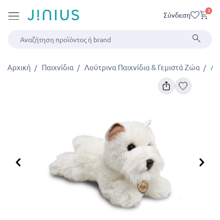
0
Σύνδεση
Αρχική
Παιχνίδια
Λούτρινα Παιχνίδια & Γεμιστά Ζώα
Λο
Προηγούμενο
Επ