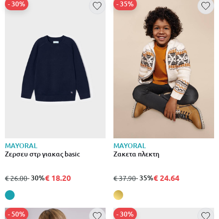
- 30%
- 35%
MAYORAL
MAYORAL
Ζερσευ στρ γιακας basic
Ζακετα πλεκτη
€ 18.20
€ 24.64
από
σε
- 30%
από
σε
- 35%
€ 26.00
€ 37.90
- 50%
- 30%