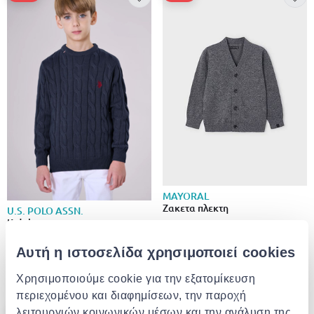
MAYORAL
Ζακετα πλεκτη
U.S. POLO ASSN.
Kids knitwear
€ 23.38
από
σε
- 30%
€ 33.40
Αυτή η ιστοσελίδα χρησιμοποιεί cookies
€ 55.50
από
σε
- 50%
€ 111.00
Χρησιμοποιούμε cookie για την εξατομίκευση
περιεχομένου και διαφημίσεων, την παροχή
- 29%
- 35%
λειτουργιών κοινωνικών μέσων και την ανάλυση της