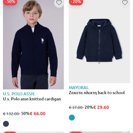
- 50%
- 20%
MAYORAL
Ζακετα πλεκτη back to school
U.S. POLO ASSN.
U.s. Polo assn knitted cardigan
€ 29.60
από
σε
- 20%
€ 37.00
€ 66.00
από
σε
- 50%
€ 132.00