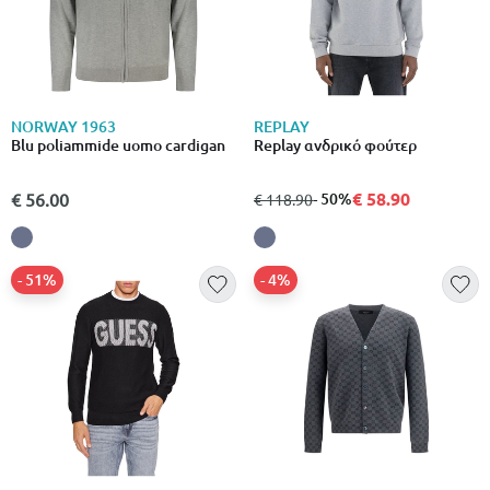
NORWAY 1963
REPLAY
Blu poliammide uomo cardigan
Replay ανδρικό φούτερ
€ 58.90
€ 56.00
από
σε
- 50%
€ 118.90
- 51%
- 4%