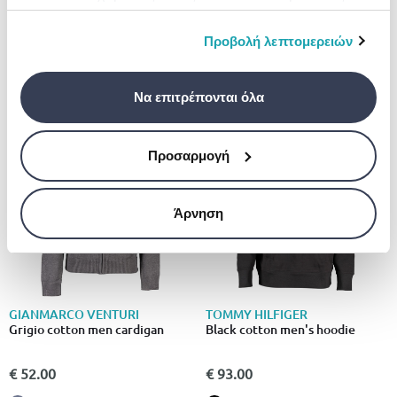
FUNKY BUDDHA
πληροφορίες που τους έχετε παραχωρήσει ή τις
Funky buddha knitted sweater
οποίες έχουν συλλέξει σε σχέση με την από μέρους
Προβολή λεπτομερειών
σας χρήση των υπηρεσιών τους.
€ 18.95
από
σε
- 37%
€ 29.95
+7
Να επιτρέπονται όλα
Προσαρμογή
Άρνηση
GIANMARCO VENTURI
TOMMY HILFIGER
Grigio cotton men cardigan
Black cotton men's hoodie
€ 52.00
€ 93.00