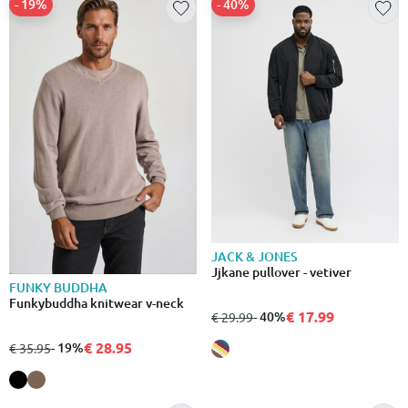
- 19%
- 40%
JACK & JONES
Jjkane pullover - vetiver
FUNKY BUDDHA
Funkybuddha knitwear v-neck
€ 17.99
από
σε
- 40%
€ 29.99
€ 28.95
από
σε
- 19%
€ 35.95