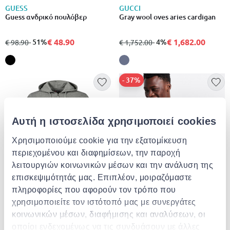
GUESS
GUCCI
Guess ανδρικό πουλόβερ
Gray wool oves aries cardigan
€ 48.90
€ 1,682.00
από
σε
- 51%
από
σε
- 4%
€ 98.90
€ 1,752.00
- 37%
Αυτή η ιστοσελίδα χρησιμοποιεί cookies
Χρησιμοποιούμε cookie για την εξατομίκευση
περιεχομένου και διαφημίσεων, την παροχή
λειτουργιών κοινωνικών μέσων και την ανάλυση της
επισκεψιμότητάς μας. Επιπλέον, μοιραζόμαστε
NORWAY 1963
πληροφορίες που αφορούν τον τρόπο που
Grigio poliammide mens
χρησιμοποιείτε τον ιστότοπό μας με συνεργάτες
cardigan
κοινωνικών μέσων, διαφήμισης και αναλύσεων, οι
€ 60.00
οποίοι ενδεχομένως να τις συνδυάσουν με άλλες