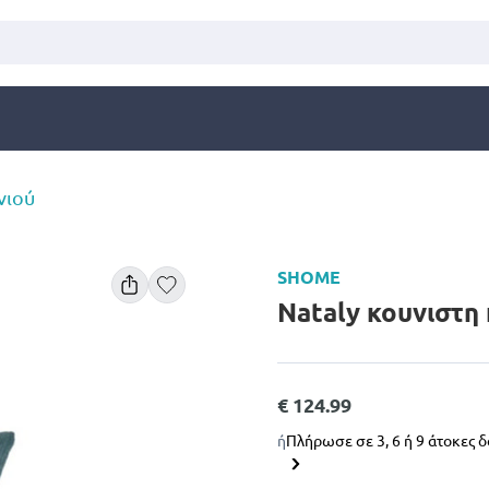
νιού
SHOME
Nataly κουνιστη
€ 124.99
ή
Πλήρωσε σε 3, 6 ή 9 άτοκες 