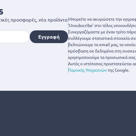
s
Μπορείτε να ακυρώσετε την εγγραφ
ικές προσφορές, νέα προϊόντα
‘Unsubscribe’ στο τέλος οποιουδήπο
Συνεργαζόμαστε με έναν τρίτο πάροχ
Εγγραφή
συλλέγουμε στατιστικά στοιχεία σχ
βελτιώνουμε τα email μας, τα οποί
πρόσβαση σε δεδομένα στη συσκευή
χρησιμοποιούμε τα προσωπικά σας 
Αυτός ο ιστότοπος προστατεύεται α
Παροχής Υπηρεσιών
της Google.