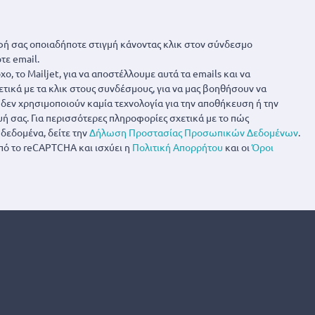
ή σας οποιαδήποτε στιγμή κάνοντας κλικ στον σύνδεσμο
τε email.
ο, το Mailjet, για να αποστέλλουμε αυτά τα emails και να
ετικά με τα κλικ στους συνδέσμους, για να μας βοηθήσουν να
α δεν χρησιμοποιούν καμία τεχνολογία για την αποθήκευση ή την
 σας. Για περισσότερες πληροφορίες σχετικά με το πώς
δεδομένα, δείτε την
Δήλωση Προστασίας Προσωπικών Δεδομένων
.
πό το reCAPTCHA και ισχύει η
Πολιτική Απορρήτου
και οι
Όροι