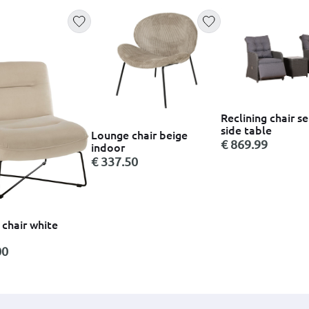
Reclining chair se
side table
Lounge chair beige
€ 869.99
indoor
€ 337.50
chair white
00